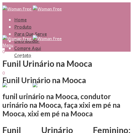
Home
Produto
Para Que Serve
Distribuidor
Menu
Compre Aqui
0
Contato
R$
0,00
Carrinho
Funil Urinário na Mooca
Entrar
Olá,
0
Funil Urinário na Mooca
R$
0,00
Carrinho
Menu
funil urinário na Mooca, condutor
urinário na Mooca, faça xixi em pé na
Mooca, xixi em pé na Mooca
Funil Urinário Feminino: