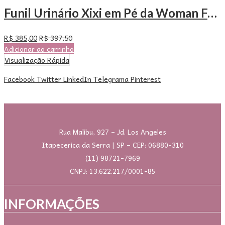
Funil Urinário Xixi em Pé da Woman Free – Com 100 Unidades
R$
385,00
R$
397,50
Adicionar ao carrinho
Visualização Rápida
Facebook
Twitter
LinkedIn
Telegrama
Pinterest
Rua Malibu, 927 – Jd. Los Angeles
Itapecerica da Serra | SP – CEP: 06880-310
(11) 98721-7969
CNPJ: 13.622.217/0001-85
INFORMAÇÕES