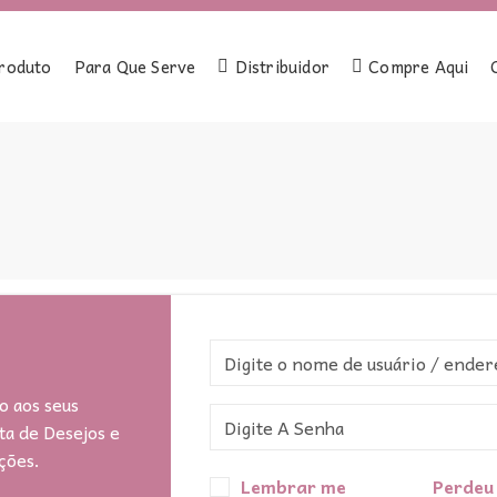
roduto
Para Que Serve
Distribuidor
Compre Aqui
o aos seus
ta de Desejos e
ções.
Perdeu
Lembrar me