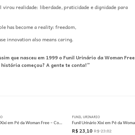
virou realidade: liberdade, praticidade e dignidade para
le has become a reality: freedom,
use innovation also means caring.
assim que nasceu em 1999 o Funil Urinário da Woman Free
 história começou? A gente te conta!”
IO
FUNIL URINARIO
Funil Urinário Xixi em Pé da Woman Free – Com 3 Unidades
R$
23,10
R$
23,82