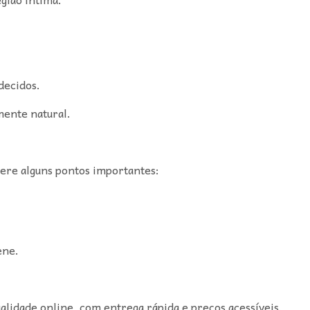
decidos.
mente natural.
ere alguns pontos importantes:
ene.
ualidade online, com entrega rápida e preços acessíveis.