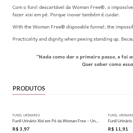
Com o funil descartável da Woman Free®, o impossível 
fazer xixi em pé. Porque inovar também é cuidar.
With the Woman Free® disposable funnel, the impossib
Practicality and dignity when peeing standing up. Beca
“Nada como dar o primeiro passo, e foi 
Quer saber como essa
PRODUTOS
FUNIL URINARIO
FUNIL URINAR
Funil Urinário Xixi em Pé da Woman Free – Unitário
R$
3,97
R$
11,91