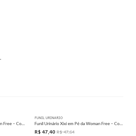
.
FUNIL URINARIO
Funil Urinário Xixi em Pé da Woman Free – Com 6 Unidades
Funil Urinário Xixi em Pé da Woman Free – Com 12 Unidades
R$
47,40
R$
47,64