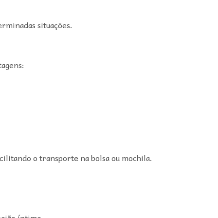
erminadas situações.
tagens:
cilitando o transporte na bolsa ou mochila.
gião íntima.