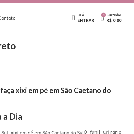
OLÁ,
Carrinho
0
Contato
ENTRAR
R$
0,00
reto
 faça xixi em pé em São Caetano do
 a Dia
O funil urinário