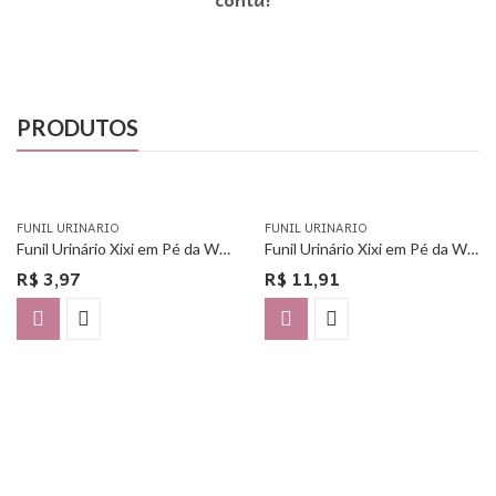
PRODUTOS
FUNIL URINARIO
FUNIL URINARIO
Funil Urinário Xixi em Pé da Woman Free – Unitário
Funil Urinário Xixi em Pé da Woman Free – Com 3 Unidades
R$
3,97
R$
11,91