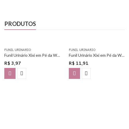
PRODUTOS
FUNIL URINARIO
FUNIL URINARIO
Funil Urinário Xixi em Pé da Woman Free – Unitário
Funil Urinário Xixi em Pé da Woman Free – Com 3 Unidades
R$
3,97
R$
11,91