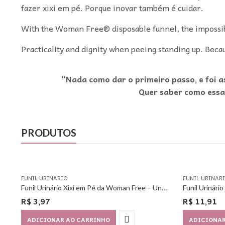
fazer xixi em pé. Porque inovar também é cuidar.
With the Woman Free® disposable funnel, the impossib
Practicality and dignity when peeing standing up. Beca
“Nada como dar o primeiro passo, e foi 
Quer saber como essa
PRODUTOS
FUNIL URINARIO
FUNIL URINAR
Funil Urinário Xixi em Pé da Woman Free – Unitário
R$
3,97
R$
11,91
ADICIONAR AO CARRINHO
ADICIONAR