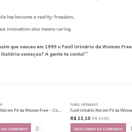
le has become a reality: freedom,
use innovation also means caring.
assim que nasceu em 1999 o Funil Urinário da Woman Free
 história começou? A gente te conta!”
IO
FUNIL URINARIO
Funil Urinário Xixi em Pé da Woman Free – Com 3 Unidades
R$
23,10
R$
23,82
 AO CARRINHO
ADICIONAR AO CARRINHO