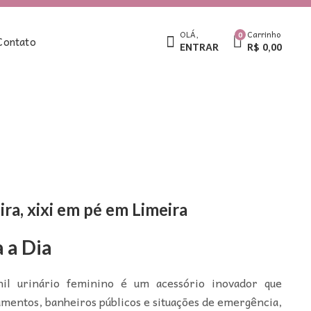
OLÁ,
Carrinho
0
Contato
ENTRAR
R$
0,00
ira, xixi em pé em Limeira
 a Dia
nil urinário feminino é um acessório inovador que
pamentos, banheiros públicos e situações de emergência,