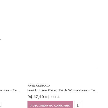
.
FUNIL URINARIO
Funil Urinário Xixi em Pé da Woman Free – Com 6 Unidades
Funil Urinário Xixi em Pé da Woman Free – Com 12 Unidades
R$
47,40
R$
47,64
ADICIONAR AO CARRINHO