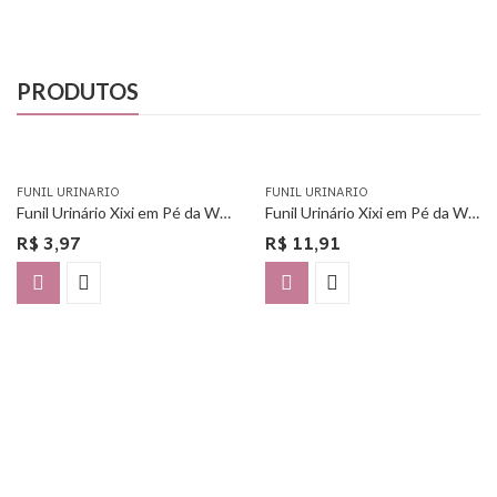
PRODUTOS
FUNIL URINARIO
FUNIL URINARIO
Funil Urinário Xixi em Pé da Woman Free – Unitário
Funil Urinário Xixi em Pé da Woman Free – Com 3 Unidades
R$
3,97
R$
11,91