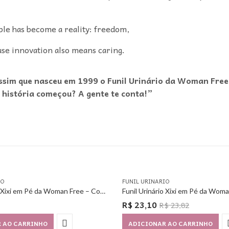
le has become a reality: freedom,
use innovation also means caring.
assim que nasceu em 1999 o Funil Urinário da Woman Free
 história começou? A gente te conta!”
IO
FUNIL URINARIO
Funil Urinário Xixi em Pé da Woman Free – Com 3 Unidades
R$
23,10
R$
23,82
 AO CARRINHO
ADICIONAR AO CARRINHO