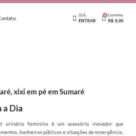
OLÁ,
Carrinho
0
Contato
ENTRAR
R$
0,00
maré, xixi em pé em Sumaré
 a Dia
il urinário feminino é um acessório inovador que
pamentos, banheiros públicos e situações de emergência,