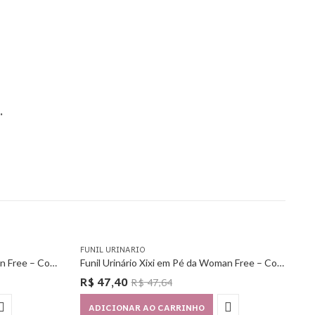
.
FUNIL URINARIO
Funil Urinário Xixi em Pé da Woman Free – Com 6 Unidades
Funil Urinário Xixi em Pé da Woman Free – Com 12 Unidades
R$
47,40
R$
47,64
ADICIONAR AO CARRINHO