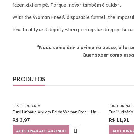
fazer xixi em pé. Porque inovar também é cuidar.
With the Woman Free® disposable funnel, the impossib
Practicality and dignity when peeing standing up. Beca
“Nada como dar o primeiro passo, e foi 
Quer saber como essa
PRODUTOS
FUNIL URINARIO
FUNIL URINAR
Funil Urinário Xixi em Pé da Woman Free – Unitário
R$
3,97
R$
11,91
ADICIONAR AO CARRINHO
ADICIONAR