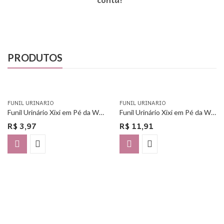
PRODUTOS
FUNIL URINARIO
FUNIL URINARIO
Funil Urinário Xixi em Pé da Woman Free – Unitário
Funil Urinário Xixi em Pé da Woman Free – Com 3 Unidades
R$
3,97
R$
11,91