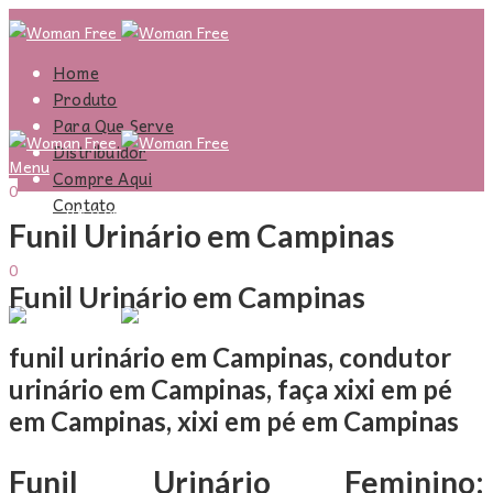
Home
Produto
Para Que Serve
Distribuidor
Menu
Compre Aqui
0
Contato
R$
0,00
Carrinho
Funil Urinário em Campinas
Entrar
Olá,
0
Funil Urinário em Campinas
R$
0,00
Carrinho
Menu
funil urinário em Campinas, condutor
urinário em Campinas, faça xixi em pé
em Campinas, xixi em pé em Campinas
Funil Urinário Feminino: