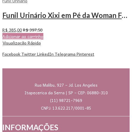
Funil Urinario
Funil Urinário Xixi em Pé da Woman Free – Com 100 Unidades
R$
385,00
R$
397,50
Adicionar ao carrinho
Visualização Rápida
Facebook
Twitter
LinkedIn
Telegrama
Pinterest
Rua Malibu, 927 – Jd. Los Angeles
Itapecerica da Serra | SP – CEP: 06880-310
(11) 98721-7969
CNPJ: 13.622.217/0001-85
INFORMAÇÕES