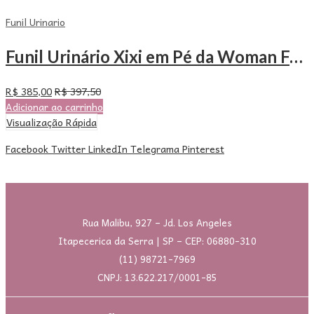
Funil Urinario
Funil Urinário Xixi em Pé da Woman Free – Com 100 Unidades
R$
385,00
R$
397,50
Adicionar ao carrinho
Visualização Rápida
Facebook
Twitter
LinkedIn
Telegrama
Pinterest
Rua Malibu, 927 – Jd. Los Angeles
Itapecerica da Serra | SP – CEP: 06880-310
(11) 98721-7969
CNPJ: 13.622.217/0001-85