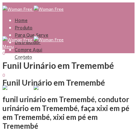
Home
Produto
Para Que Serve
Distribuidor
Menu
Compre Aqui
0
Contato
R$
0,00
Carrinho
Funil Urinário em Tremembé
Entrar
Olá,
0
Funil Urinário em Tremembé
R$
0,00
Carrinho
Menu
funil urinário em Tremembé, condutor
urinário em Tremembé, faça xixi em pé
em Tremembé, xixi em pé em
Tremembé