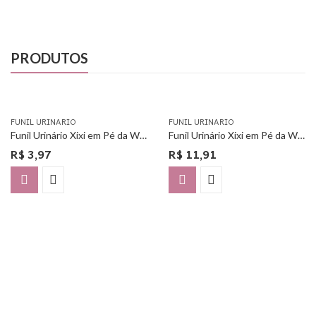
PRODUTOS
FUNIL URINARIO
FUNIL URINARIO
Funil Urinário Xixi em Pé da Woman Free – Unitário
Funil Urinário Xixi em Pé da Woman Free – Com 3 Unidades
R$
3,97
R$
11,91